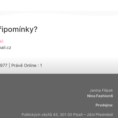
připomínky?
il
ail.cz
3977
|
Právě Online : 1
Janina Filípek
Nina Fashion6
Prodejna:
Politických vězňů 43, 301 00 Plzeň – Jižní Předměstí