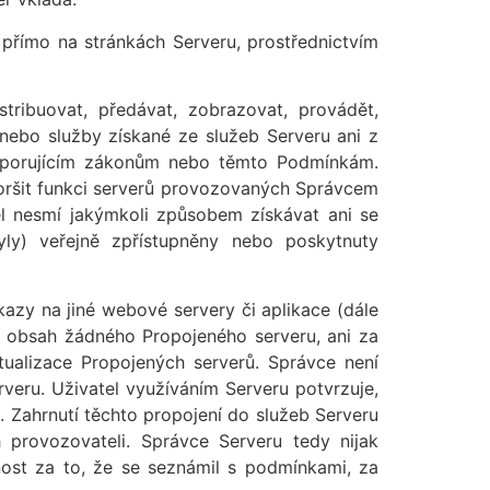
 přímo na stránkách Serveru, prostřednictvím
ribuovat, předávat, zobrazovat, provádět,
 nebo služby získané ze služeb Serveru ani z
 odporujícím zákonům nebo těmto Podmínkám.
horšit funkci serverů provozovaných Správcem
el nesmí jakýmkoli způsobem získávat ani se
byly) veřejně zpřístupněny nebo poskytnuty
kazy na jiné webové servery či aplikace (dále
a obsah žádného Propojeného serveru, ani za
ualizace Propojených serverů. Správce není
veru. Uživatel využíváním Serveru potvrzuje,
ů. Zahrnutí těchto propojení do služeb Serveru
 provozovateli. Správce Serveru tedy nijak
ost za to, že se seznámil s podmínkami, za