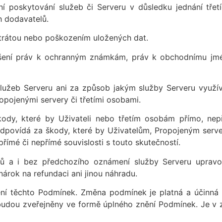
í poskytování služeb či Serveru v důsledku jednání tře
h dodavatelů.
rátou nebo poškozením uložených dat.
ení práv k ochranným známkám, práv k obchodnímu jménu
služeb Serveru ani za způsob jakým služby Serveru využí
ropojenými servery či třetími osobami.
dy, které by Uživateli nebo třetím osobám přímo, nep
eodpovídá za škody, které by Uživatelům, Propojeným serv
římé či nepřímé souvislosti s touto skutečností.
ů a i bez předchozího oznámení služby Serveru upravova
nárok na refundaci ani jinou náhradu.
ení těchto Podmínek. Změna podmínek je platná a účinná 
dou zveřejněny ve formě úplného znění Podmínek. Je v z