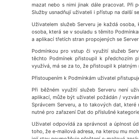
mazat nebo s nimi jinak dále pracovat. Při 
Služby usnadňují uživateli i přístup na další
Uživatelem služeb Serveru je každá osoba, 
osoba, která se v souladu s těmito Podmínkam
a aplikací třetích stran propojených se Serv
Podmínkou pro vstup či využití služeb Serv
těchto Podmínek přistoupil k předchozím p
využívá, má se za to, že přistoupil k platn
Přistoupením k Podmínkám uživatel přistupuj
Při běžném využití služeb Serveru není uživ
aplikací, může být uživatel požádán / vyzvá
Správcem Serveru, a to takových dat, které 
nutné pro zařazení Dat do příslušné kategorie
Uživatel odpovídá za správnost a úplnost úd
toho, že e-mailová adresa, na kterou mu moho
její stav neumožňuje přečtení e-mailové zprá