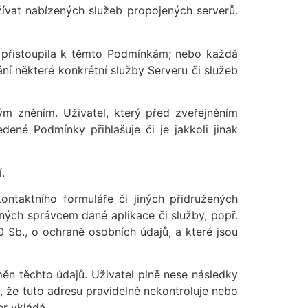
žívat nabízených služeb propojených serverů.
u přistoupila k těmto Podmínkám; nebo každá
ní některé konkrétní služby Serveru či služeb
ým zněním. Uživatel, který před zveřejněním
né Podmínky přihlašuje či je jakkoli jinak
.
kontaktního formuláře či jiných přidružených
ných správcem dané aplikace či služby, popř.
 Sb., o ochraně osobních údajů, a které jsou
ěn těchto údajů. Uživatel plně nese následky
, že tuto adresu pravidelně nekontroluje nebo
er vkládá.