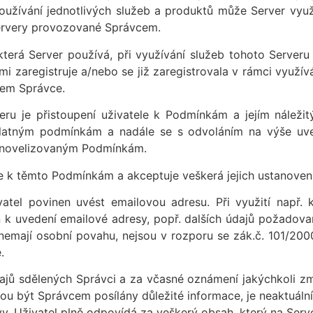
používání jednotlivých služeb a produktů může Server vyu
 servery provozované Správcem.
která Server používá, při využívání služeb tohoto Server
i zaregistruje a/nebo se již zaregistrovala v rámci využívá
erem Správce.
eru je přistoupení uživatele k Podmínkám a jejím náležit
latným podmínkám a nadále se s odvoláním na výše uvede
ým novelizovaným Podmínkám.
e k těmto Podmínkám a akceptuje veškerá jejich ustanovení
atel povinen uvést emailovou adresu. Při využití např. 
n k uvedení emailové adresy, popř. dalších údajů požadova
nemají osobní povahu, nejsou v rozporu se zák.č. 101/2000
.
ajů sdělených Správci a za včasné oznámení jakýchkoli zm
u být Správcem posílány důležité informace, je neaktuální
vy. Uživatel plně odpovídá za veškerý obsah, který na Serv