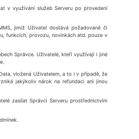
at v využívání služeb Serveru po provedení
MMS, jimiž Uživatel dostává požadované či
u, funkcích, provozu, novinkách atd. pouze v
ch Správce. Uživatelé, kteří využívají i jiné
e.
ata, vložená Uživatelem, a to i v případě, že
niká jakýkoliv nárok na refundaci ani jinou
elé zasílat Správci Serveru prostřednictvím
odmínek.