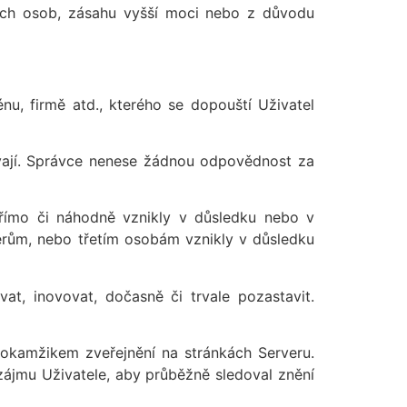
tích osob, zásahu vyšší moci nebo z důvodu
, firmě atd., kterého se dopouští Uživatel
vají. Správce nenese žádnou odpovědnost za
římo či náhodně vznikly v důsledku nebo v
erům, nebo třetím osobám vznikly v důsledku
t, inovovat, dočasně či trvale pozastavit.
okamžikem zveřejnění na stránkách Serveru.
ájmu Uživatele, aby průběžně sledoval znění