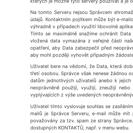
kterých je možné tyto servery používat a je
Na tomto Serveru nejsou Správcem shromažď
údajů. Kontaktním pojítkem může být e-mailová
výhradně v případech využití libovolné aplikac
Tímto se maximálně snažíme ochránit Data n
vložená data vymazána z veřejné části naš
opatření, aby Data zabezpečil před neoprávn
aby mohl později vyhovět případným žádostem
Uživatel bere na vědomí, že Data, která do
třetí osobou. Správce však nenese žádnou od
datům jednotlivých uživatelů anebo k jejich
neoprávněně použijí, využijí, zneužijí nebo
vyplývajících z výše uvedených neoprávněnýc
Uživatel tímto vyslovuje souhlas se zasílání
mailů je Správce Serveru, e-mail může mít
považovány za tzv. spam ze strany Správce. 
dostupných KONTAKTŮ, např. v menu webu.