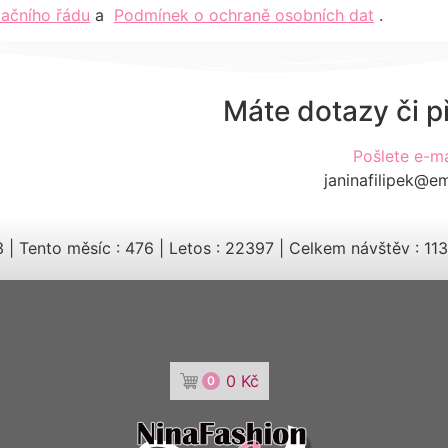
ačního řádu
a
Podmínek o ochraně osobních dat
.
Máte dotazy či 
Pošlete e-ma
janinafilipek@em
3
|
Tento měsíc : 476
|
Letos : 22397
|
Celkem návštěv : 11
0
Kč
0