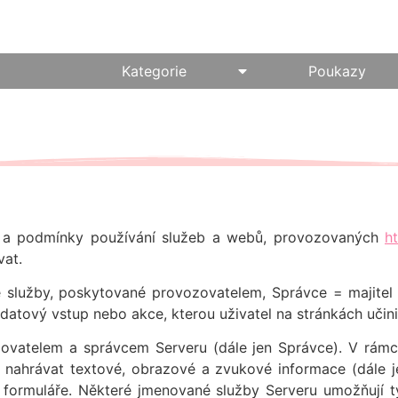
6
Kategorie
Poukazy
a a podmínky používání služeb a webů, provozovaných
h
vat.
é služby, poskytované provozovatelem, Správce = majite
atový vstup nebo akce, kterou uživatel na stránkách učini
ovatelem a správcem Serveru (dále jen Správce). V rámc
 nahrávat textové, obrazové a zvukové informace (dále je
a formuláře. Některé jmenované služby Serveru umožňují ty