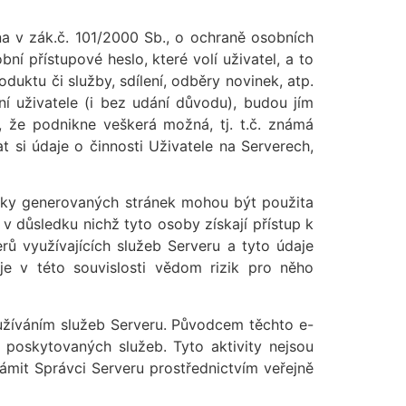
 v zák.č. 101/2000 Sb., o ochraně osobních
ní přístupové heslo, které volí uživatel, a to
oduktu či služby, sdílení, odběry novinek, atp.
í uživatele (i bez udání důvodu), budou jím
 že podnikne veškerá možná, tj. t.č. známá
 si údaje o činnosti Uživatele na Serverech,
icky generovaných stránek mohou být použita
 důsledku nichž tyto osoby získají přístup k
rů využívajících služeb Serveru a tyto údaje
i je v této souvislosti vědom rizik pro něho
využíváním služeb Serveru. Původcem těchto e-
poskytovaných služeb. Tyto aktivity nejsou
ámit Správci Serveru prostřednictvím veřejně