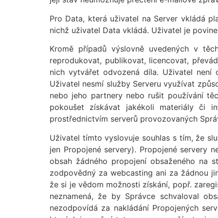
Pro Data, která uživatel na Server vkládá p
nichž uživatel Data vkládá. Uživatel je povin
Kromě případů výslovně uvedených v těcht
reprodukovat, publikovat, licencovat, převá
nich vytvářet odvozená díla. Uživatel nen
Uživatel nesmí služby Serveru využívat způs
nebo jeho partnery nebo rušit používání tě
pokoušet získávat jakékoli materiály či i
prostřednictvím serverů provozovaných Spr
Uživatel tímto vyslovuje souhlas s tím, že s
jen Propojené servery). Propojené servery 
obsah žádného propojení obsaženého na str
zodpovědný za webcasting ani za žádnou jino
že si je vědom možnosti získání, popř. zaregi
neznamená, že by Správce schvaloval obsah
nezodpovídá za nakládání Propojených serv