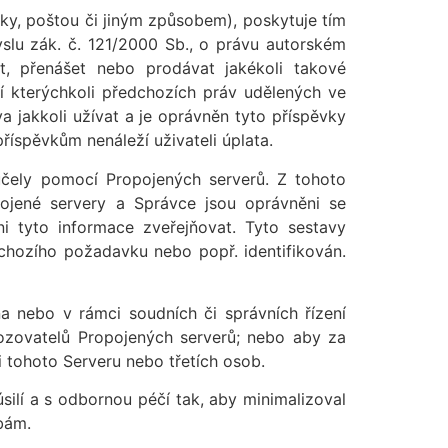
cky, poštou či jiným způsobem), poskytuje tím
yslu zák. č. 121/2000 Sb., o právu autorském
vat, přenášet nebo prodávat jakékoli takové
í kterýchkoli předchozích práv udělených ve
 jakkoli užívat a je oprávněn tyto příspěvky
říspěvkům nenáleží uživateli úplata.
 účely pomocí Propojených serverů. Z tohoto
ojené servery a Správce jsou oprávněni se
ni tyto informace zveřejňovat. Tyto sestavy
chozího požadavku nebo popř. identifikován.
na nebo v rámci soudních či správních řízení
ozovatelů Propojených serverů; nebo aby za
tohoto Serveru nebo třetích osob.
ilí a s odbornou péčí tak, aby minimalizoval
obám.