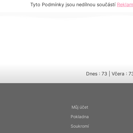
Tyto Podmínky jsou nedílnou součástí
Reklam
Dnes : 73
|
Včera : 7
Můj účet
Pokladna
Soukromí