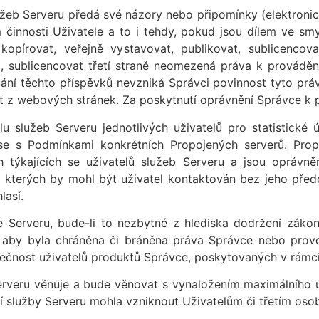
užeb Serveru předá své názory nebo připomínky (elektroni
 činnosti Uživatele a to i tehdy, pokud jsou dílem ve sm
 kopírovat, veřejně vystavovat, publikovat, sublicenco
, sublicencovat třetí straně neomezená práva k prováděn
ní těchto příspěvků nevzniká Správci povinnost tyto práva
it z webových stránek. Za poskytnutí oprávnění Správce k p
lu služeb Serveru jednotlivých uživatelů pro statistické
se s Podmínkami konkrétních Propojených serverů. Prop
h týkajících se uživatelů služeb Serveru a jsou oprávně
kterých by mohl být uživatel kontaktován bez jeho před
lasí.
e Serveru, bude-li to nezbytné z hlediska dodržení záko
 aby byla chráněna či bráněna práva Správce nebo prov
čnost uživatelů produktů Správce, poskytovaných v rámci 
erveru věnuje a bude věnovat s vynaložením maximálního ús
ání služby Serveru mohla vzniknout Uživatelům či třetím os