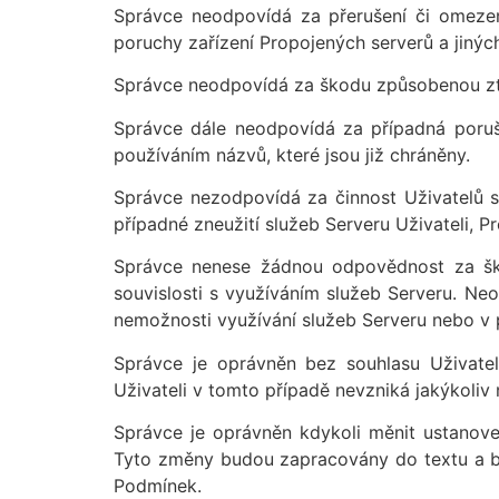
Správce neodpovídá za přerušení či omezen
poruchy zařízení Propojených serverů a jinýc
Správce neodpovídá za škodu způsobenou zt
Správce dále neodpovídá za případná poruš
používáním názvů, které jsou již chráněny.
Správce nezodpovídá za činnost Uživatelů 
případné zneužití služeb Serveru Uživateli, P
Správce nenese žádnou odpovědnost za ško
souvislosti s využíváním služeb Serveru. N
nemožnosti využívání služeb Serveru nebo v p
Správce je oprávněn bez souhlasu Uživatel
Uživateli v tomto případě nevzniká jakýkoliv 
Správce je oprávněn kdykoli měnit ustanov
Tyto změny budou zapracovány do textu a bu
Podmínek.