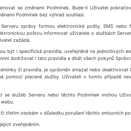
namovat se změnami Podmínek. Bude-li Uživatel pokračov
měnami Podmínek bez výhrad souhlasí.
 Serveru zprávy formou elektronické pošty, SMS nebo 
ktronickou poštou informovat uživatele o službách Server
ivatel zažádá.
být i specifická pravidla, uveřejněná na jednotlivých webe
vinni dodržovat i tato pravidla a dbát všech pokynů Správc
dmínky či pravidla, je oprávněn smazat nebo deaktivovat D
 pomocí placené služby. Uživateli v tomto případě nevz
ící se služeb Serveru nebo těchto Podmínek mohou Uživat
 webu.
 či třetím osobám v důsledku porušení těchto smluvních p
jejich zveřejněním.