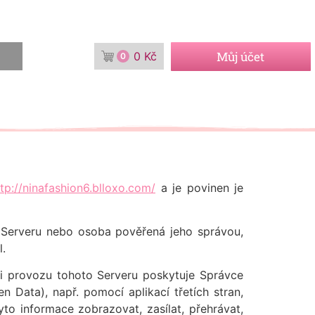
Můj účet
0
Kč
0
ttp://ninafashion6.blloxo.com/
a je povinen je
l Serveru nebo osoba pověřená jeho správou,
l.
i provozu tohoto Serveru poskytuje Správce
n Data), např. pomocí aplikací třetích stran,
to informace zobrazovat, zasílat, přehrávat,