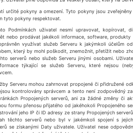
latí určité pokyny a omezení. Tyto pokyny jsou zveřejněny
en tyto pokyny respektovat.
o Podmínkách uživatel nesmí upravovat, kopírovat, dist
dět nebo prodávat jakékoli informace, software, produkty
í oprávněn využívat služeb Serveru k jakýmkoli účelům
obem, který by mohl poškodit, znemožnit, přetížit nebo z
chto serverů nebo služeb Serveru jinými osobami. Uživat
nformace týkající se služeb Serveru, které nejsou (ne
ávcem.
lužby Serveru mohou zahrnovat propojené či přidružené od
nejsou kontrolovány správcem a tento není zodpovědný z
ánkách Propojených serverů, ani za žádné změny či akt
u formu přenosu přijatého od jakéhokoli Propojeného ser
strování jeho IP či ID adresy ze strany Propojených server
 těchto serverů nebo byl v jakémkoli spojení s jejich
erů se získanými Daty uživatele. Uživatel nese odpovědn