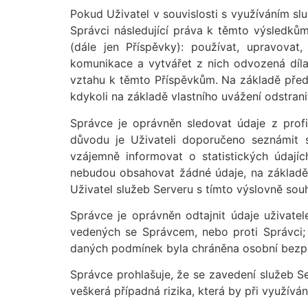
Pokud Uživatel v souvislosti s využíváním sl
Správci následující práva k těmto výsledkům
(dále jen Příspěvky): používat, upravovat,
komunikace a vytvářet z nich odvozená díla
vztahu k těmto Příspěvkům. Na základě předá
kdykoli na základě vlastního uvážení odstran
Správce je oprávněn sledovat údaje z profi
důvodu je Uživateli doporučeno seznámit 
vzájemně informovat o statistických údajíc
nebudou obsahovat žádné údaje, na základě 
Uživatel služeb Serveru s tímto výslovně souh
Správce je oprávněn odtajnit údaje uživatel
vedených se Správcem, nebo proti Správci;
daných podmínek byla chráněna osobní bezpe
Správce prohlašuje, že se zavedení služeb S
veškerá případná rizika, která by při využív