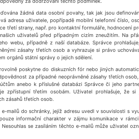
 odpovědný za dodržování těchto podmínek.
ována žádná data osobní povahy, tak jak jsou definována
 adresa uživatele, popřípadě mobilní telefonní číslo, osob
e třetí strany, např. pro kontaktní formuláře, hodnocení pr
ašich uživatelů před případným cizím zneužitím. Na přán
eho webu, případně z naší databáze. Správce prohlašuje,
ěnými zásahy třetích osob a vyhrazuje si právo uchovávat
 orgánů státní správy o jejich sdělení.
brovolně poskytne do diskuzních fór nebo jiných automat
povědnost za případné neoprávněné zásahy třetích osob, v
 účtům anebo k příslušné databázi Správce či jeho partne
 je zpřístupní třetím osobám. Uživatel prohlašuje, že s
h zásahů třetích osob.
m e-mailů do schránky, jejíž adresu uvedl v souvislosti s 
 pouze informační charakter v zájmu komunikace v rámci 
Nesouhlas se zasíláním těchto e-mailů může uživatel ozn